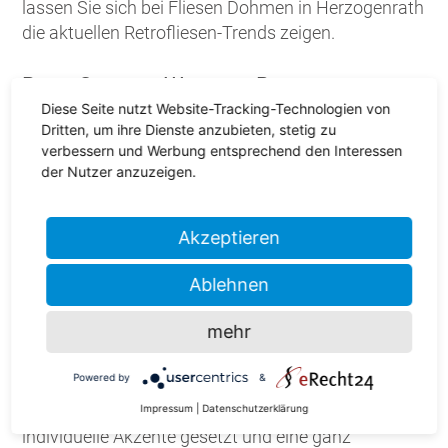
lassen Sie sich bei Fliesen Dohmen in Herzogenrath
die aktuellen Retrofliesen-Trends zeigen.
Retro-Style für Wand und Boden
Diese Seite nutzt Website-Tracking-Technologien von
Dritten, um ihre Dienste anzubieten, stetig zu
Im Gegensatz zu ihrem ursprünglichen Zweck in
verbessern und Werbung entsprechend den Interessen
vorherigen Jahrzehnten werden die Retro-Fliesen
der Nutzer anzuzeigen.
heutzutage dosierter und vornehmlich als
Raumhighlights eingesetzt. Schimmernde Fliesen
im 3-D-Style wie in der Pariser Metro, ornamentale
Akzeptieren
Zementfliesen, die an Jugendstil erinnern – der
Ablehnen
Retro-Style erlebt momentan bei Wand- und
Bodenfliesen ein großes Comeback.
mehr
Retrofliesen in Herzogenrath
Powered by
&
Mit Retro-Fliesen können wunderschöne und
Impressum
|
Datenschutzerklärung
individuelle Akzente gesetzt und eine ganz