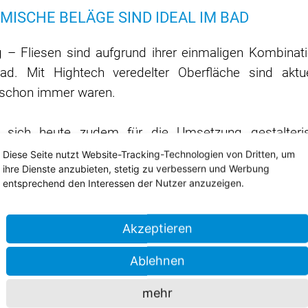
MISCHE BELÄGE SIND IDEAL IM BAD
– Fliesen sind aufgrund ihrer einmaligen Kombinati
ad. Mit Hightech veredelter Oberfläche sind aktu
es schon immer waren.
en sich heute zudem für die Umsetzung gestalter
amit eine zeitlos schöne, wohlige Atmosphäre im B
Diese Seite nutzt Website-Tracking-Technologien von Dritten, um
ihre Dienste anzubieten, stetig zu verbessern und Werbung
endesign bietet eine bislang nicht gekannte Vielfalt
entsprechend den Interessen der Nutzer anzuzeigen.
Akzeptieren
LLENDET: FLIESENVERLEGUNG VOM PROFI
Ablehnen
i der Planung und eine formvollendete Umsetzung biet
s Thema spezialisiert haben. Bei einem ausführlich
mehr
rath können wir Ihr Projekt professionell Planen