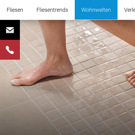
Navigation
überspringen
Fliesen
Fliesentrends
Wohnwelten
Verl