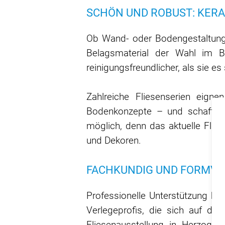
SCHÖN UND ROBUST: KERA
Ob Wand- oder Bodengestaltung 
Belagsmaterial der Wahl im B
reinigungsfreundlicher, als sie 
Zahlreiche Fliesenserien eign
Bodenkonzepte – und schaffen d
möglich, denn das aktuelle Flies
und Dekoren.
FACHKUNDIG UND FORMVO
Professionelle Unterstützung be
Verlegeprofis, die sich auf da
Fliesenausstellung in Herzogen