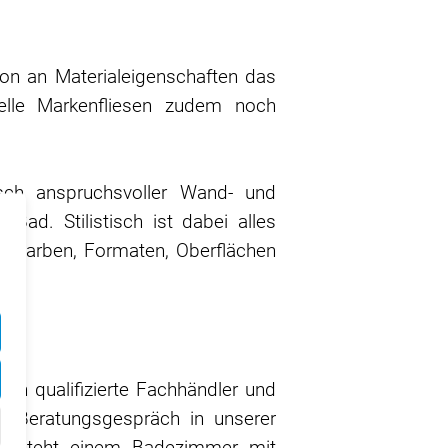
on an Materialeigenschaften das
elle Markenfliesen zudem noch
isch anspruchsvoller Wand- und
ad. Stilistisch ist dabei alles
 an Farben, Formaten, Oberflächen
en qualifizierte Fachhändler und
en Beratungsgespräch in unserer
. So steht einem Badezimmer mit